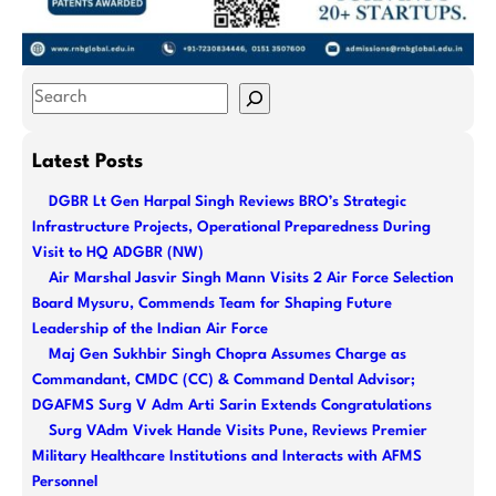
S
e
a
Latest Posts
r
DGBR Lt Gen Harpal Singh Reviews BRO’s Strategic
c
Infrastructure Projects, Operational Preparedness During
h
Visit to HQ ADGBR (NW)
Air Marshal Jasvir Singh Mann Visits 2 Air Force Selection
Board Mysuru, Commends Team for Shaping Future
Leadership of the Indian Air Force
Maj Gen Sukhbir Singh Chopra Assumes Charge as
Commandant, CMDC (CC) & Command Dental Advisor;
DGAFMS Surg V Adm Arti Sarin Extends Congratulations
Surg VAdm Vivek Hande Visits Pune, Reviews Premier
Military Healthcare Institutions and Interacts with AFMS
Personnel